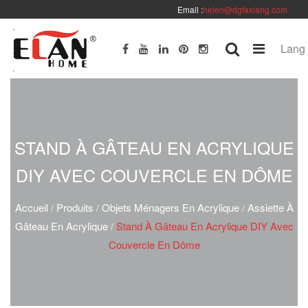
Email :
helen@dgfaxiang.com
Lang
STAND À GÂTEAU EN ACRYLIQUE
DIY AVEC COUVERCLE EN DÔME
Accueil
Produits
Objets Ménagers En Acrylique
Assiette À
/
/
/
Gâteau En Acrylique
Stand À Gâteau En Acrylique DIY Avec
/
Couvercle En Dôme