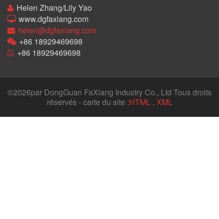
Helen Zhang/Lily Yao
www.dgfaxiang.com
helen@dgfaxiang.com
+86 18929469698
+86 18929469698
©
2026par DongGuan FaXiang Industry Co., Ltd Tous droits
réservés - carte du site :
HTML
,
XML