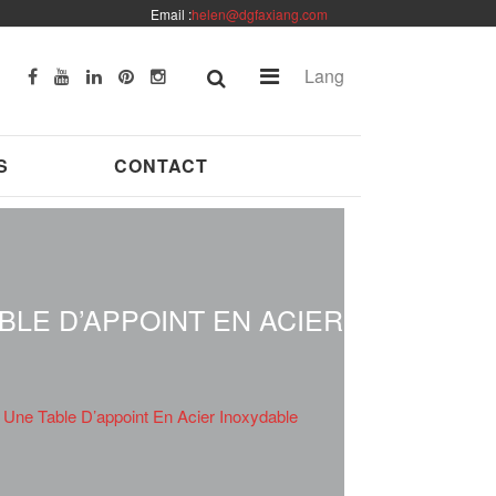
Email :
helen@dgfaxiang.com
Lang
S
CONTACT
BLE D’APPOINT EN ACIER
 Une Table D’appoint En Acier Inoxydable