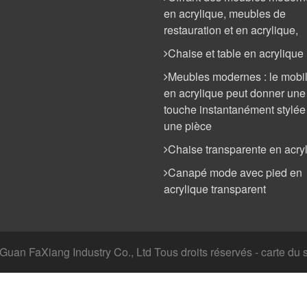
en acrylique, meubles de
restauration et en acrylique,
Chaise et table en acrylique
Meubles modernes : le mobil
en acrylique peut donner une
touche instantanément stylée
une pièce
Chaise transparente en acry
Canapé mode avec pied en
acrylique transparent
an FaXiang Industry Co., Ltd Tous droits réservés - carte du si