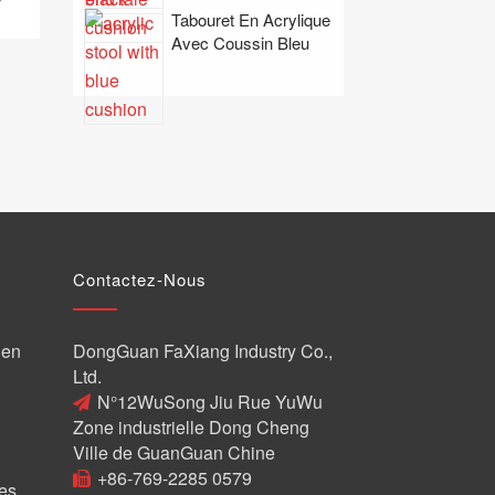
Tabouret En Acrylique
Avec Coussin Bleu
Contactez-Nous
 en
DongGuan FaXiang Industry Co.,
Ltd.
N°12WuSong Jiu Rue YuWu
Zone industrielle Dong Cheng
Ville de GuanGuan Chine
+86-769-2285 0579
es