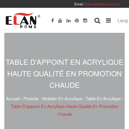
Email :
helen@dgfaxiang.com
Lang
TABLE D’APPOINT EN ACRYLIQUE
HAUTE QUALITÉ EN PROMOTION
CHAUDE
Accueil
Produits
Mobilier En Acrylique
Table En Acrylique
/
/
/
/
Table D’appoint En Acrylique Haute Qualité En Promotion
Chaude