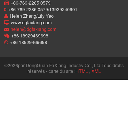
+86-769-2285 0579
+86-769-2285 0579/13929240901
Helen Zhang/Lily Yao
www.dgfaxiang.com
helen@dgfaxiang.com
+86 18929469698
+86 18929469698
©
2026par DongGuan FaXiang Industry Co., Ltd Tous droits
réservés - carte du site :
HTML
,
XML