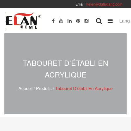
Email :
helen@dgfaxiang.com
Lang
TABOURET D’ÉTABLI EN
ACRYLIQUE
Accueil
Produits
Tabouret D’établi En Acrylique
/
/