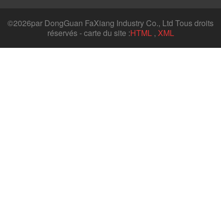
©
2026par DongGuan FaXiang Industry Co., Ltd Tous droits
réservés - carte du site :
HTML
,
XML