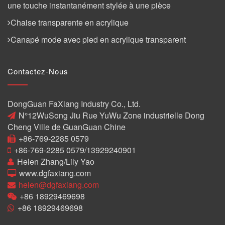
une touche instantanément stylée à une pièce
Chaise transparente en acrylique
Canapé mode avec pied en acrylique transparent
Contactez-Nous
DongGuan FaXiang Industry Co., Ltd.
N°12WuSong Jiu Rue YuWu Zone industrielle Dong
Cheng Ville de GuanGuan Chine
+86-769-2285 0579
+86-769-2285 0579/13929240901
Helen Zhang/Lily Yao
www.dgfaxiang.com
helen@dgfaxiang.com
+86 18929469698
+86 18929469698