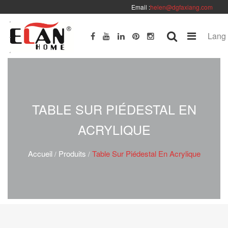
Email :
helen@dgfaxiang.com
Lang
TABLE SUR PIÉDESTAL EN
ACRYLIQUE
Accueil
Produits
Table Sur Piédestal En Acrylique
/
/