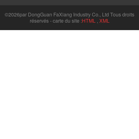
©
2026par DongGuan FaXiang Industry Co., Ltd Tous droits
réservés - carte du site :
HTML
,
XML