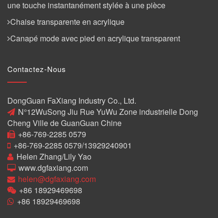
une touche instantanément stylée à une pièce
Chaise transparente en acrylique
Canapé mode avec pied en acrylique transparent
Contactez-Nous
DongGuan FaXiang Industry Co., Ltd.
N°12WuSong Jiu Rue YuWu Zone industrielle Dong
Cheng Ville de GuanGuan Chine
+86-769-2285 0579
+86-769-2285 0579/13929240901
Helen Zhang/Lily Yao
www.dgfaxiang.com
helen@dgfaxiang.com
+86 18929469698
+86 18929469698