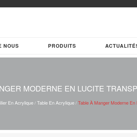
E NOUS
PRODUITS
ACTUALITÉ
ANGER MODERNE EN LUCITE TRANSP
lier En Acrylique
Table En Acrylique
Table À Manger Moderne En L
/
/