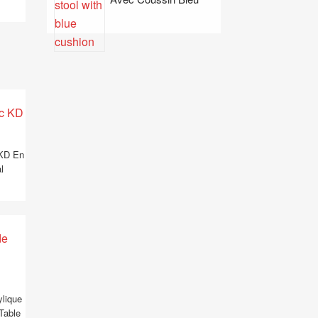
 KD En
l
ylique
Table