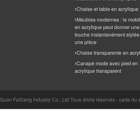
Chaise et table en acrylique
Meubles modernes : le mobil
en acrylique peut donner une
touche instantanément stylée
une pièce
Chaise transparente en acry
Canapé mode avec pied en
acrylique transparent
an FaXiang Industry Co., Ltd Tous droits réservés - carte du si