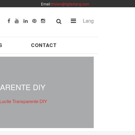
Email :
helen@dgfaxiang.com
Lang
S
CONTACT
ARENTE DIY
ucite Transparente DIY