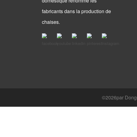
domestique renommé les
fabricants dans la production de
chaises.
©
2026par DongGu