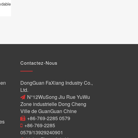
ydable
Contactez-Nous
 en
DongGuan FaXiang Industry Co.,
Ltd.
N°12WuSong Jiu Rue YuWu
Zone industrielle Dong Cheng
Ville de GuanGuan Chine
+86-769-2285 0579
es
+86-769-2285
0579/13929240901