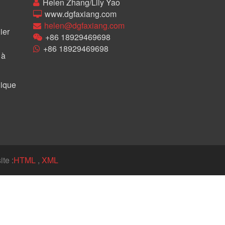
Helen Zhang/Lily Yao
www.dgfaxiang.com
helen@dgfaxiang.com
ier
+86 18929469698
+86 18929469698
 à
lique
te :
HTML
,
XML