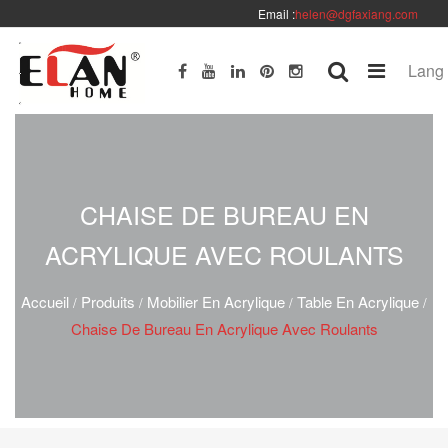
Email :
helen@dgfaxiang.com
Lang
CHAISE DE BUREAU EN
ACRYLIQUE AVEC ROULANTS
Accueil
Produits
Mobilier En Acrylique
Table En Acrylique
/
/
/
/
Chaise De Bureau En Acrylique Avec Roulants