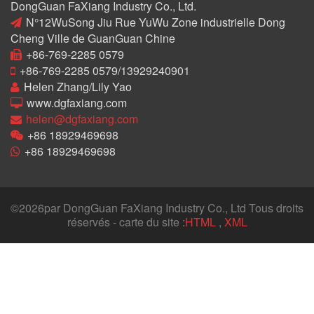
DongGuan FaXiang Industry Co., Ltd.
N°12WuSong Jiu Rue YuWu Zone industrielle Dong
Cheng Ville de GuanGuan Chine
+86-769-2285 0579
+86-769-2285 0579/13929240901
Helen Zhang/Lily Yao
www.dgfaxiang.com
helen@dgfaxiang.com
+86 18929469698
+86 18929469698
©
2026par DongGuan FaXiang Industry Co., Ltd Tous droits
réservés - carte du site :
HTML
,
XML